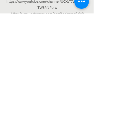
https://www.youtube.com/channel/UCXsT7w69J3C5q
TW8RfJForw
https://www.instagram.com/comitedapazoficial/
https://twitter.com/comitedapaz
http://joaopedrodonascimentociudaddelleste.blogsp
ot.com
https://www.blogger.com/profile/123786747131168631
64
Sean
bienvenidos