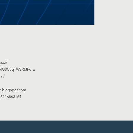
paz/
w69J3C5qTW8RfJForw
al/
e.blogspot.com
713116863164