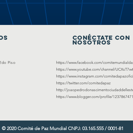
os
Conéctate con
nosotros
 2do Piso
https://www.facebook.com/comitemundialda
https://www.youtube.com/channel/UCXsT7
https://www.instagram.com/comitedapazofici
https://twitter.com/comitedapaz
http://joaopedrodonascimentociudaddellest
https://www.blogger.com/profile/12378674
© 2020 Comité de Paz Mundial CNPJ: 03.165.555 / 0001-81