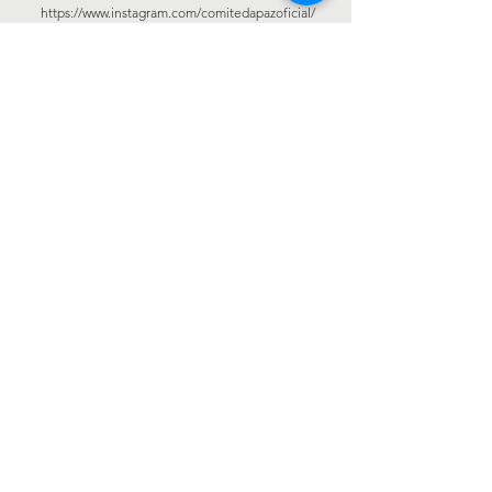
https://www.instagram.com/comitedapazoficial/
https://twitter.com/comitedapaz
http://joaopedrodonascimentociudaddelleste.blogsp
ot.com
https://www.blogger.com/profile/123786747131168631
64
Sean
bienvenidos