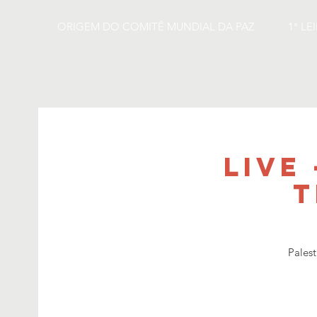
ORIGEM DO COMITÊ MUNDIAL DA PAZ
1° LE
LIVE
t
Palest