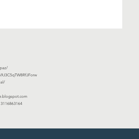
paz/
w69J3C5qTW8RfJForw
al/
e.blogspot.com
713116863164