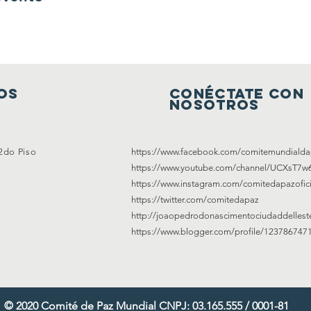
os
Conéctate con
nosotros
 2do Piso
https://www.facebook.com/comitemundialda
https://www.youtube.com/channel/UCXsT7
https://www.instagram.com/comitedapazofici
https://twitter.com/comitedapaz
http://joaopedrodonascimentociudaddellest
https://www.blogger.com/profile/12378674
© 2020 Comité de Paz Mundial CNPJ: 03.165.555 / 0001-81