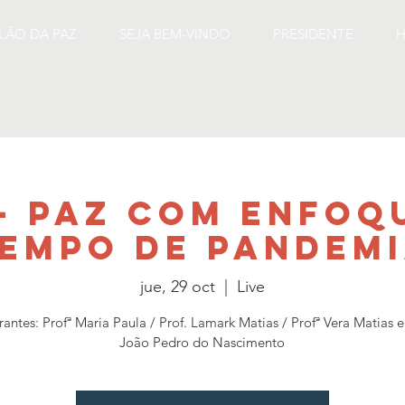
ILÃO DA PAZ
SEJA BEM-VINDO
PRESIDENTE
H
 - Paz com enfoq
empo de pandem
jue, 29 oct
  |  
Live
rantes: Profª Maria Paula / Prof. Lamark Matias / Profª Vera Matias 
João Pedro do Nascimento