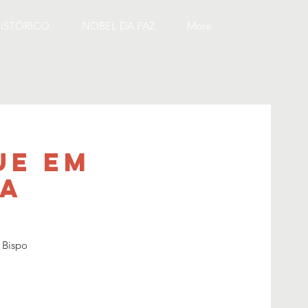
ISTÓRICO
NOBEL DA PAZ
More
ue em
ia
e Bispo