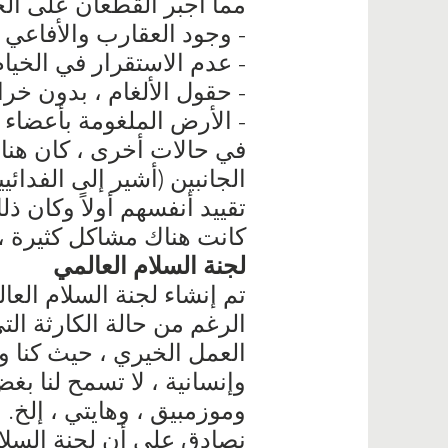
مما أجبر القطعان على ا
- وجود العقارب والأفاعي 
- عدم الاستقرار في الخي
- حقول الألغام ، بدون خر
- الأرض الملغومة بأعضاء 
في حالات أخرى ، كان هناك 
الجانبين (أشير إلى الفدائ
تقييد أنفسهم أولاً وكان ذ
كانت هناك مشاكل كثيرة ، لكن البعثة
لجنة السلام العالمي
تم إنشاء لجنة السلام الع
الرغم من حالة الكارثة التي
العمل الخيري ، حيث كنا وجه
وإنسانية ، لا تسمح لنا بغض 
وموزمبيق ، وهايتي ، إلخ.
نصادق على أن لجنة السلام