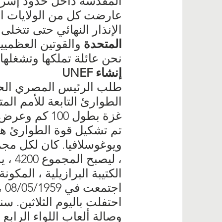
المقدسة داخل حدود إسرا
عارضت كل من الولايات ا
الإنذار النهائي حتى تتخلى
المتحدة
والقوتين العظميين
نحن عائلة تملكها وتشغلها 
إنشاء UNEF
طلب الرئيس المصري الحماية من 
الطوارئ التابعة للأمم ال
غزة بطول 100 كم وعرض 10 كم.
تم تشكيل قوة الطوارئ هذه
، ليصبح المجموع 4200 ، يمثلون الدول السبع لمدة عام ، ويجددون أعدادهم كل عام.
الكتيبة البرازيلية ، المك
احتفلت باليوم الثلاثين. 
وصالة ألعاب اللواء الرابع