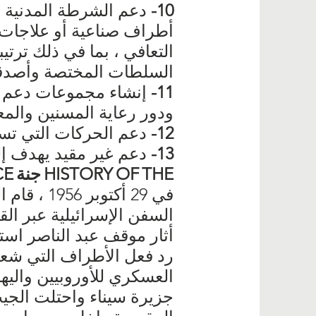
10-
دعم الشرطة المدنية و
أطراف صناعية أو علاجات 
التعافي ، بما في ذلك ترت
السلطات المختصة وأصدقاء
11-
إنشاء مجموعات دعم لحال
ودور رعاية المسنين والمعا
12-
دعم الحركات التي تسعى
13-
دعم غير مقيد يهدف إلى
THE
OF
HISTORY
جنة
CE
في 29 أك
السفن الإسرائيلية عبر القن
أثار موقف عبد الناصر استي
رد فعل الأطراف التي شعرت
العسكري للأوروبيين واليهو
جزيرة سيناء واحتلت الجيب