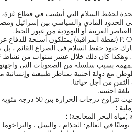
متحدة لحفظ السلام التي أنشئت في قطاع غزة
ى الحدود المادي والسياسي بين إسرائيل ومصر،
عناصر العربية أو اليهودية من عبور الخط.
كان الحراس الذين عملوا P. O (نقطة المراقبة) يمتلكون أسلحة
ارك جنود حفظ السلام في الصراع القائم ، بل
كذا كان ذلك خلال عشر سنوات من نشاط UNEF في المنطقة.
لمهمة بسبب سلسلة من الصعوبات التي واجهتها
طن مع دولة أجنبية بمناظر طبيعية وإنسانية مخ
الثمن من أجل حياتنا.
لغة أجنبية.
لية ؛
 (مياه البحر المعالجة) ؛
وطنًا في العالم: الجذام ، والسل ، والتراخوما