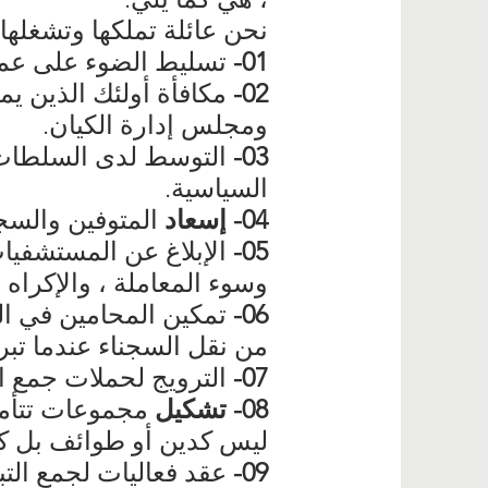
نحن عائلة تملكها وتشغلها 
01-
تسليط الضوء على عمل
02-
مكافأة أولئك الذين يم
ومجلس إدارة الكيان.
03-
التوسط لدى السلطات ال
السياسية.
04- إسعاد
المتوفين والسجن
05-
الإبلاغ عن المستشفيات 
وسوء المعاملة ، والإكراه ،
06-
تمكين المحامين في الح
من نقل السجناء عندما تبر
07-
الترويج لحملات جمع ا
08- تشكيل
مجموعات تتأمل
ليس كدين أو طوائف بل كف
09-
عقد فعاليات لجمع التب