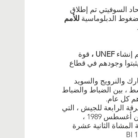
اد السوفيتي تم إطلاق
الضغوط الدبلوماسية
للأمم
 إنشاء
UNEF ،
قوة
يثبتوا وجودهم في قطاع
رك والنرويج والسويد
 المجموعات 600 رجل في المتوسط ​​، بين الضباط والضباط
رقة الرابعة للجيش ، التي
اجتمعت في 08/05/1959 ، أنجزت مهمتها في عام ونصف: في الخامس من أغسطس 1989 ،
 المشاة الثانية عشرة