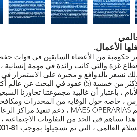
عالمي
لها الأعمال.
 حكومية من الأعضاء السابقين في قوات حفظ ال
قطاع غزة والتي كانت رائدة في مهمة إنسانية 
 ، (إصدار 1988) ، لذلك نشعر بالدوافع و مجبرة على الاستمرار
دعت إليها الأمم المتحدة لأكثر من خمسة (5) عقود في ال
يام ، باعتبار أن غالبية مجموعتنا تجاوزنا السبع
، خاصة حول الوقاية من المخدرات ومكافحتها
على الطبيعة والبيئة ، ودعم MAES OPERARIAS ، دع
هذا يساهم في الحد من التفاوتات الاجتماعية ،
م العالمي ، التي تم تسجيلها بموجب CNPJ No.
001-81