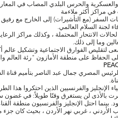
العسكرية والحرس البلدي المصاب في المعارك
في مراكز أكثر ملاءمة
يبات السفر (مع التأشيرات) إلى الخارج مع رفي
 لجنة السلام العالمي.
ات الانتحار المحتملة ، وكذلك مراكز الرعاية ا
لين وما إلى ذلك.
 لتقليص الفوارق الاجتماعية وتشكيل عالم أكثر
 الحفاظ على منطقة الأمازون "رئة العالم وال
PEA
توبر 1956 ، قام الرئيس المصري جمال عبد الناصر بتأميم 
اة.
اء الإنجليز والفرنسيين الذين احتكروا هذا الطري
 بالأذى لن يستغرق وقتًا طويلاً: في غضون سا
د. بينما احتل الإنجليز والفرنسيون منطقة القن
 الأردني ، غربي نهر الأردن ، بحيث كان جزء 