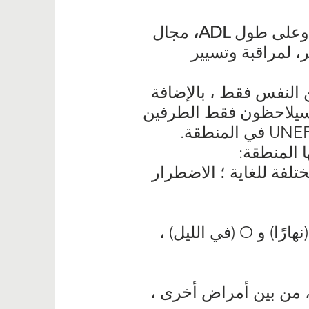
، وعلى طول
ADL،
مجال
 لمراقبة وتسيير
 للدفاع عن النفس فقط ، بالإضافة
 سيلاحظون فقط الطرفين
 المنطقة:
تلفة للغاية ؛ الاضطرار
- تقلبات مناخية صارمة ، حيث تتراوح درجات الحرارة بين 50 درجة مئوية (نهارًا) و O (في الليل) ،
 ، من بين أمراض أخرى ،