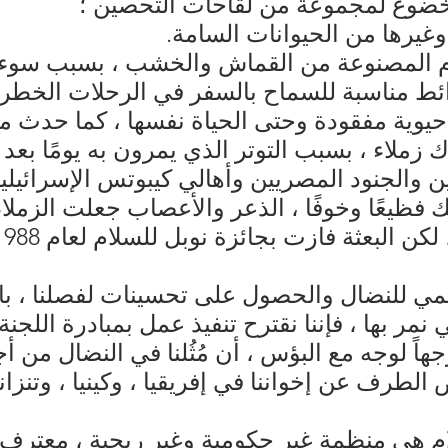
لخضوع لمجموعة من لقاحات التحصين ؛
وغيرها من الحيوانات السامة.
ام المصنوعة من القماش والخشب ، بسبب سوء ا
ائط مناسبة للسماح بالسفر في الرحلات الخطرة
حيوية مفقودة وحتى الحياة نفسها ، كما حدث م
زملاء ، بسبب التوتر الذي يمرون به يومًا بعد 
يين والجنود المصريين وأهالي كيبوتس الإسرائيل
لك فظيعًا وخوفًا ، الذعر والأعصاب جعلت الزملا
 فازت بجائزة نوبل للسلام لعام 1988 التي قدمناها لبلدنا.
المي للنضال والحصول على تحسينات لفصلنا ، با
 نمر بها ، فإننا نقترح تنفيذ عمل بمبادرة اللج
اً لوجه مع البؤس ، أن مُثُلنا في النضال من أجل
الطرف عن إخواننا في إفريقيا ، وكينيا ، وتنزانيا 
 هي منظمة غير حكومية وغير ربحية ، معترف به