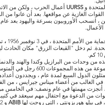
ئيل.
لمتحدة و
UURSS
أعمال الحرب ، ولكن من الاتح
 القوات الغازية عن مواقعها. بعد أن عانوا من 
 ، انسحب الأوروبيون بسرعة واليهود بعد عام.
الأعمال.
الأمم المتحدة ، في 3 نوفمبر 1956
،
تم
متحدة. ثم دخل "القبعات الزرق" مكان الحادث ل
 من وحدات من البرازيل وكندا والهند والدنما
ويوغوسلافيا. كان لكل مجموعة من هذه
ونة في الغالب من أعضاء ميناس جيرايس ، من الف
سنوات من الدعوة مع احتفال مهم سيعقد في كتيبة
 ، في بيلو هوريزونتي ، التي روجت لها
ABIB
و 12 BI