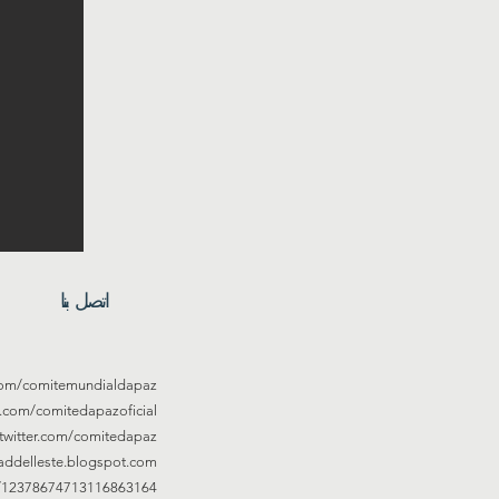
اتصل بنا
com/comitemundialdapaz/
.com/comitedapazoficial/
/twitter.com/comitedapaz
addelleste.blogspot.com
le/12378674713116863164