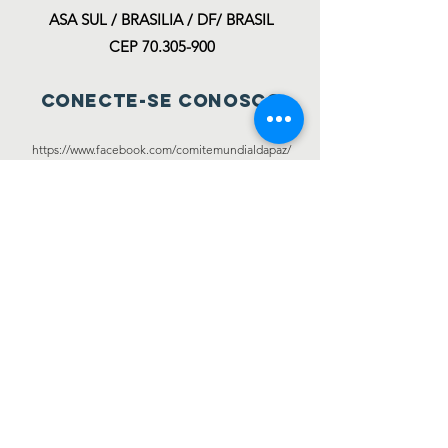
ASA SUL /
BRASILIA / DF/ BRASIL
CEP
70.305-900
Conecte-se conosco
https://www.facebook.com/comitemundialdapaz/
https://www.youtube.com/channel/UCXsT7w69J3C5q
TW8RfJForw
https://www.instagram.com/comitedapazoficial/
https://twitter.com/comitedapaz
http://joaopedrodonascimentociudaddelleste.blogsp
ot.com
https://www.blogger.com/profile/123786747131168631
64