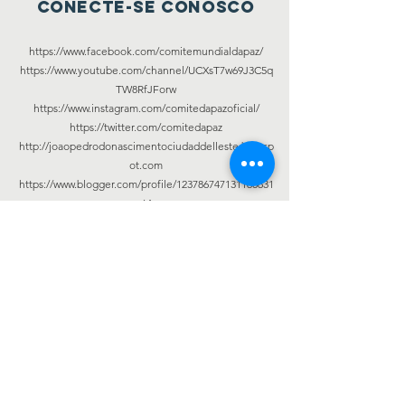
Conecte-se conosco
https://www.facebook.com/comitemundialdapaz/
https://www.youtube.com/channel/UCXsT7w69J3C5q
TW8RfJForw
https://www.instagram.com/comitedapazoficial/
https://twitter.com/comitedapaz
http://joaopedrodonascimentociudaddelleste.blogsp
ot.com
https://www.blogger.com/profile/123786747131168631
64
Seja bem-
vindo ao